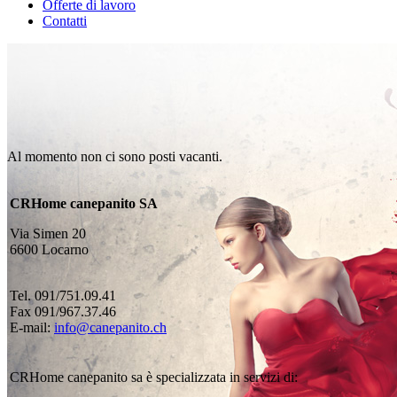
Offerte di lavoro
Contatti
Al momento non ci sono posti vacanti.
CRHome canepanito SA
Via Simen 20
6600 Locarno
Tel. 091/751.09.41
Fax 091/967.37.46
E-mail:
info@canepanito.ch
CRHome canepanito sa è specializzata in servizi di: