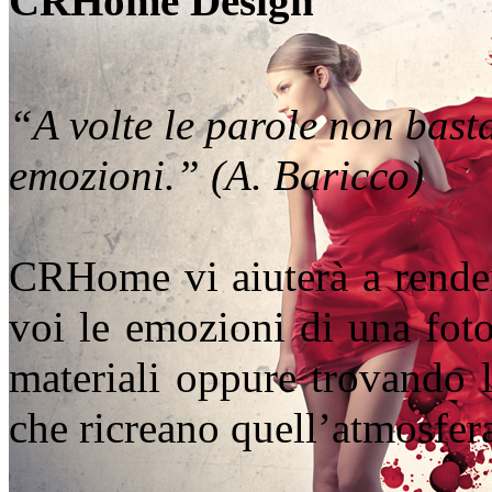
CRHome Design
“A volte le parole non bast
emozioni.” (A. Baricco)
CRHome vi aiuterà a render
voi le emozioni di una foto
materiali oppure trovando l
che ricreano quell’atmosfer